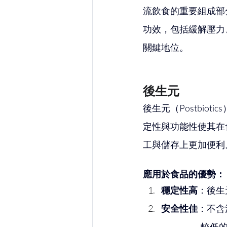
流飲食的重要組成部
功效，包括緩解壓力
關鍵地位。
後生元
後生元（Postbi
定性與功能性使其在
工與儲存上更加便利
應用於食品的優勢：
穩定性高
：後生
安全性佳
：不含
       